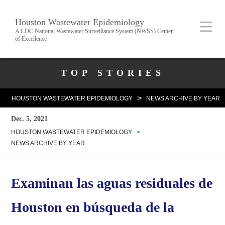
Skip
Body
Main
Houston Wastewater Epidemiology
to
A CDC National Wastewater Surveillance System (NWSS) Center
of Excellence
main
content
Nav
Body
TOP STORIES
>
HOUSTON WASTEWATER EPIDEMIOLOGY
NEWS ARCHIVE BY YEAR
Dec. 5, 2021
HOUSTON WASTEWATER EPIDEMIOLOGY
>
NEWS ARCHIVE BY YEAR
Examinan las aguas residuales de
Houston en búsqueda de la