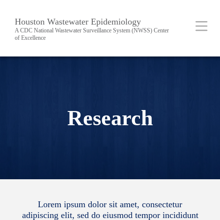
Skip
Body
Main
Houston Wastewater Epidemiology
to
A CDC National Wastewater Surveillance System (NWSS) Center
of Excellence
main
content
Nav
Research
Lorem ipsum dolor sit amet, consectetur
adipiscing elit, sed do eiusmod tempor incididunt